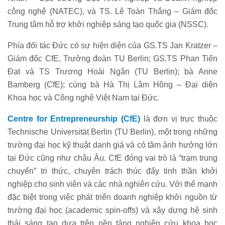
công nghệ (NATEC), và TS. Lê Toàn Thắng – Giám đốc
Trung tâm hỗ trợ khởi nghiệp sáng tạo quốc gia (NSSC).
Phía đối tác Đức có sự hiện diện của GS.TS Jan Kratzer –
Giám đốc CfE, Trưởng đoàn TU Berlin; GS.TS Phan Tiến
Đạt và TS Trương Hoài Ngân (TU Berlin); bà Anne
Bamberg (CfE); cùng bà Hà Thị Lâm Hồng – Đại diện
Khoa học và Công nghệ Việt Nam tại Đức.
Centre for Entrepreneurship (CfE)
là đơn vị trực thuộc
Technische Universität Berlin (TU Berlin), một trong những
trường đại học kỹ thuật danh giá và có tầm ảnh hưởng lớn
tại Đức cũng như châu Âu. CfE đóng vai trò là “trạm trung
chuyển” tri thức, chuyên trách thúc đẩy tinh thần khởi
nghiệp cho sinh viên và các nhà nghiên cứu. Với thế mạnh
đặc biệt trong việc phát triển doanh nghiệp khởi nguồn từ
trường đại học (academic spin-offs) và xây dựng hệ sinh
thái sáng tạo dựa trên nền tảng nghiên cứu khoa học