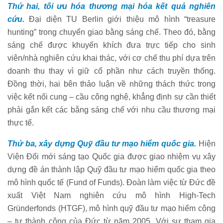
Thứ hai, tối ưu hóa thương mại hóa kết quả nghiên
cứu.
Đại diện TU Berlin giới thiệu mô hình “treasure
hunting” trong chuyển giao bằng sáng chế. Theo đó, bằng
sáng chế được khuyến khích đưa trực tiếp cho sinh
viên/nhà nghiên cứu khai thác, với cơ chế thu phí dựa trên
doanh thu thay vì giữ cổ phần như cách truyền thống.
Đồng thời, hai bên thảo luận về những thách thức trong
việc kết nối cung – cầu công nghệ, khẳng định sự cần thiết
phải gắn kết các bằng sáng chế với nhu cầu thương mại
thực tế.
Thứ ba, xây dựng Quỹ đầu tư mạo hiểm quốc gia.
Hiện
Viện Đổi mới sáng tạo Quốc gia được giao nhiệm vụ xây
dựng đề án thành lập Quỹ đầu tư mạo hiểm quốc gia theo
mô hình quốc tế (Fund of Funds). Đoàn làm việc từ Đức đề
xuất Việt Nam nghiên cứu mô hình High-Tech
Gründerfonds (HTGF), mô hình quỹ đầu tư mạo hiểm công
– tư thành công của Đức từ năm 2005. Với sự tham gia