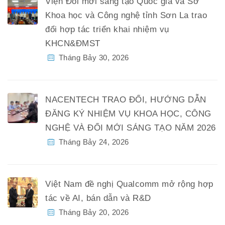
Viện Đổi mới sáng tạo Quốc gia và Sở
Khoa học và Công nghệ tỉnh Sơn La trao
đổi hợp tác triển khai nhiệm vụ
KHCN&ĐMST
Tháng Bảy 30, 2026
NACENTECH TRAO ĐỔI, HƯỚNG DẪN
ĐĂNG KÝ NHIỆM VỤ KHOA HỌC, CÔNG
NGHỆ VÀ ĐỔI MỚI SÁNG TẠO NĂM 2026
Tháng Bảy 24, 2026
Việt Nam đề nghị Qualcomm mở rộng hợp
tác về AI, bán dẫn và R&D
Tháng Bảy 20, 2026