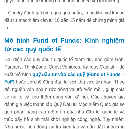
quyết định đầu tư không đủ nhanh để theo kịp thị trường
– Chu kỳ đánh giá hiệu quả quá ngắn, trong khi một khoản
đầu tư mạo hiểm cần từ 10 đến 15 năm để chứng minh giá
trị.
Mô hình Fund of Funds: Kinh nghiệm
từ các quỹ quốc tế
Đại diện các quỹ đầu tư quốc tế tham dự, bao gồm Gobi
Partners, ThinkZone, Quest Ventures, Kairous Capital – đề
xuất mô hình
quỹ đầu tư vào các quỹ (Fund of Funds –
FoF)
hoặc cơ chế đồng đầu tư với khu vực tư nhân. Theo
đó, nguồn vốn nhà nước đóng vai trò “vốn mồi”, giúp chia
sẻ rủi ro và kéo thêm dòng vốn xã hội. Các chuyên gia
đánh giá việc thành lập Quỹ Đầu tư Mạo hiểm Quốc gia sẽ
góp phần nâng cao niềm tin của nhà đầu tư quốc tế và
thúc đẩy hệ sinh thái khởi nghiệp công nghệ. Tuy nhiên,
Nhà nước nên đóng vai trò kiến tạo và dẫn dắt thị trường