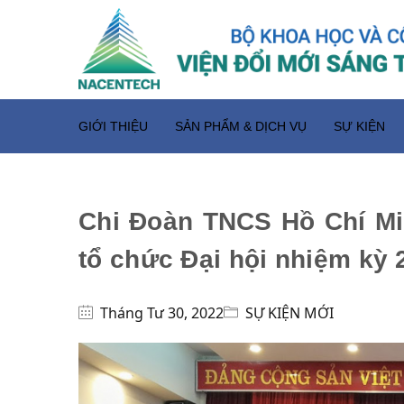
GIỚI THIỆU
SẢN PHẨM & DỊCH VỤ
SỰ KIỆN
Chi Đoàn TNCS Hồ Chí M
tổ chức Đại hội nhiệm kỳ
Tháng Tư 30, 2022
SỰ KIỆN MỚI