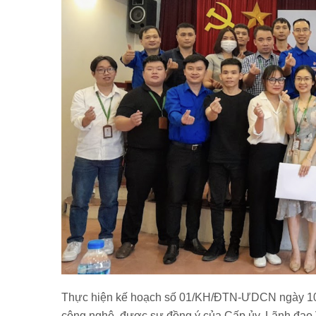
Thực hiện kế hoạch số 01/KH/ĐTN-ƯDCN ngày 10
công nghệ, được sự đồng ý của Cấp ủy, Lãnh đạo 