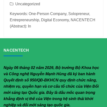
Uncategorized
Keywords: One-Person Company, Solopreneur,
Entrepreneurship, Digital Economy, NACENTECH
(Abstract): In
NACENTECH
Ngày 06 tháng 02 năm 2026, Bộ trưởng Bộ Khoa học
và Công nghệ Nguyễn Mạnh Hùng đã ký ban hành
Quyết định số 950/QĐ-BKHCN quy định chức năng,
nhiệm vụ, quyền hạn và cơ cấu tổ chức của Viện Đổi
mới sáng tạo Quốc gia. Đây là dấu mốc quan trọng
khẳng định vị thế của Viện trong hệ sinh thái khởi
nghiệp và đổi mới sáng tạo quốc gia.