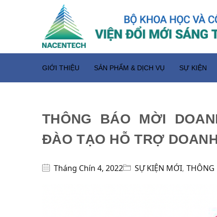
GIỚI THIỆU
SẢN PHẨM & DỊCH VỤ
SỰ KIỆN
THÔNG BÁO MỜI DOAN
ĐÀO TẠO HỖ TRỢ DOANH
Tháng Chín 4, 2022
SỰ KIỆN MỚI
,
THÔNG