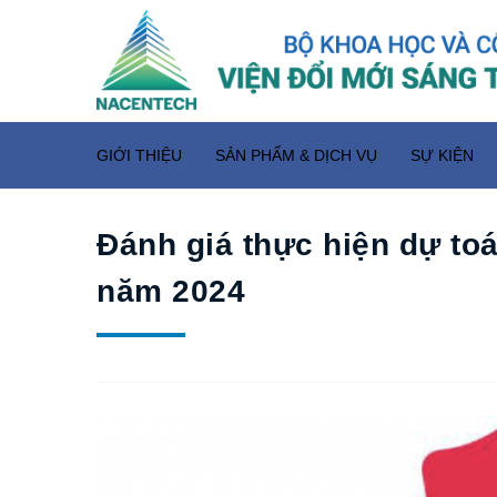
GIỚI THIỆU
SẢN PHẨM & DỊCH VỤ
SỰ KIỆN
Đánh giá thực hiện dự to
năm 2024