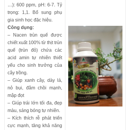
…): 600 ppm, pH: 6-7. Tỷ
trọng: 1,1. Bổ sung phụ
gia sinh học đặc hiệu.
Công dụng:
– Nacen trùn quế được
chiết xuất 100% từ thịt trùn
quế (trùn đỏ) chứa các
acid amin tự nhiên thiết
yếu cho sinh trưởng của
cây trồng.
– Giúp xanh cây, dày lá,
nỏ bụi, đâm chồi mạnh,
mập đọt
– Giúp trái lớn tối đa, đẹp
màu, sáng bóng tự nhiên.
– Kích thích rễ phát triển
cực mạnh, tăng khả năng