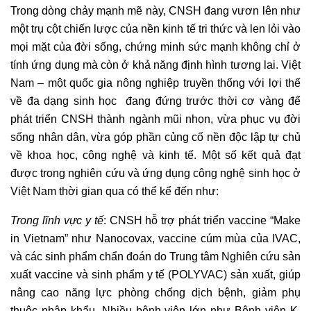
Trong dòng chảy mạnh mẽ này, CNSH đang vươn lên như
một trụ cột chiến lược của nền kinh tế tri thức và len lỏi vào
mọi mặt của đời sống, chứng minh sức mạnh không chỉ ở
tính ứng dụng mà còn ở khả năng định hình tương lai. Việt
Nam – một quốc gia nông nghiệp truyền thống với lợi thế
về đa dạng sinh học đang đứng trước thời cơ vàng để
phát triển CNSH thành ngành mũi nhọn, vừa phục vụ đời
sống nhân dân, vừa góp phần củng cố nền độc lập tự chủ
về khoa học, công nghệ và kinh tế. Một số kết quả đạt
được trong nghiên cứu và ứng dụng công nghệ sinh học ở
Việt Nam thời gian qua có thể kể đến như:
Trong lĩnh vực y tế
: CNSH hỗ trợ phát triển vaccine “Make
in Vietnam” như Nanocovax, vaccine cúm mùa của IVAC,
và các sinh phẩm chẩn đoán do Trung tâm Nghiên cứu sản
xuất vaccine và sinh phẩm y tế (POLYVAC) sản xuất, giúp
nâng cao năng lực phòng chống dịch bệnh, giảm phụ
thuộc nhập khẩu. Nhiều bệnh viện lớn như Bệnh viện K,