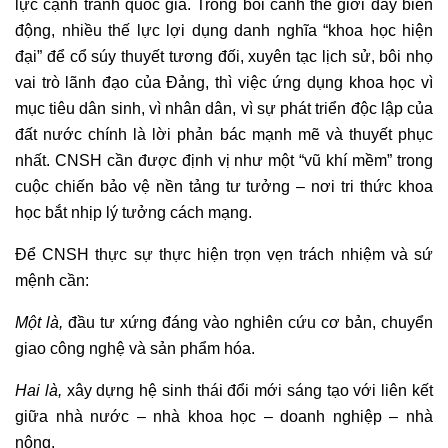
lực cạnh tranh quốc gia. Trong bối cảnh thế giới đầy biến
động, nhiều thế lực lợi dụng danh nghĩa “khoa học hiện
đại” để cổ súy thuyết tương đối, xuyên tạc lịch sử, bôi nhọ
vai trò lãnh đạo của Đảng, thì việc ứng dụng khoa học vì
mục tiêu dân sinh, vì nhân dân, vì sự phát triển độc lập của
đất nước chính là lời phản bác mạnh mẽ và thuyết phục
nhất. CNSH cần được định vị như một “vũ khí mềm” trong
cuộc chiến bảo vệ nền tảng tư tưởng – nơi tri thức khoa
học bắt nhịp lý tưởng cách mạng.
Để CNSH thực sự thực hiện trọn vẹn trách nhiệm và sứ
mệnh cần:
Một là,
đầu tư xứng đáng vào nghiên cứu cơ bản, chuyển
giao công nghệ và sản phẩm hóa.
Hai là,
xây dựng hệ sinh thái đổi mới sáng tạo với liên kết
giữa nhà nước – nhà khoa học – doanh nghiệp – nhà
nông.