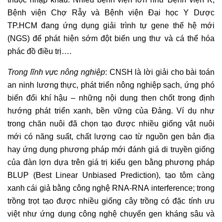
Bệnh viện Chợ Rẫy và Bệnh viện Đại học Y Dược
TP.HCM đang ứng dụng giải trình tự gene thế hệ mới
(NGS) để phát hiện sớm đột biến ung thư và cá thể hóa
phác đồ điều trị….
Trong lĩnh vực nông nghiệp
: CNSH là lời giải cho bài toán
an ninh lương thực, phát triển nông nghiệp sạch, ứng phó
biến đổi khí hậu – những nội dung then chốt trong định
hướng phát triển xanh, bền vững của Đảng. Ví dụ như
trong chăn nuôi đã chọn tạo được nhiều giống vật nuôi
mới có năng suất, chất lượng cao từ nguồn gen bản địa
hay ứng dụng phương pháp mới đánh giá di truyền giống
của đàn lợn dựa trên giá trị kiểu gen bằng phương pháp
BLUP (Best Linear Unbiased Prediction), tạo tôm càng
xanh cái giả bằng công nghệ RNA-RNA interference; trong
trồng trọt tạo được nhiều giống cây trồng có đặc tính ưu
việt như ứng dụng công nghệ chuyển gen kháng sâu và