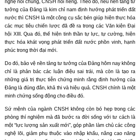
nghệ nói chung, CNSH nói riêng. Theo đó, nếu nền tảng tư
tưởng của Đảng là kim chỉ nam định hướng phát triển đất
nước thì CNSH là một công cụ sắc bén giúp hiện thực hóa
các mục tiêu chiến lược đã đề ra trong các Văn kiện Đại
hội XIII. Qua đó, thể hiện tinh thần tự lực, tự cường, hiện
thực hóa khát vọng phát triển đất nước phồn vinh, hạnh
phúc trong thời đại mới.
Do đó, bảo vệ nền tảng tư tưởng của Đảng hôm nay không
chỉ là phản bác các luận điệu sai trái, mà còn là tạo ra
những giá trị thực tiễn chứng minh rằng định hướng của
Đảng là đúng đắn, khả thi và hiệu quả. CNSH chính là một
minh chứng sống động cho điều đó.
Sứ mệnh của ngành CNSH không còn bó hẹp trong các
phòng thí nghiệm mà đã bước ra đời sống với tư cách là
một “lực lượng sản xuất mới”, góp phần làm chủ các công
nghệ lõi, giảm phụ thuộc vào nhập khẩu, nâng cao năng