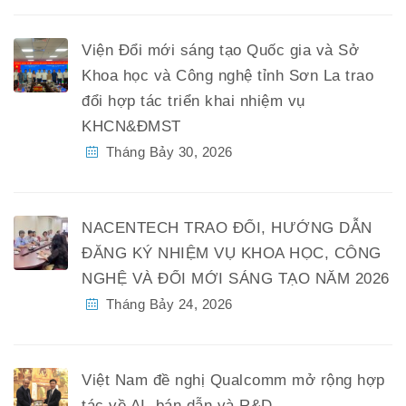
Viện Đổi mới sáng tạo Quốc gia và Sở
Khoa học và Công nghệ tỉnh Sơn La trao
đổi hợp tác triển khai nhiệm vụ
KHCN&ĐMST
Tháng Bảy 30, 2026
NACENTECH TRAO ĐỔI, HƯỚNG DẪN
ĐĂNG KÝ NHIỆM VỤ KHOA HỌC, CÔNG
NGHỆ VÀ ĐỔI MỚI SÁNG TẠO NĂM 2026
Tháng Bảy 24, 2026
Việt Nam đề nghị Qualcomm mở rộng hợp
tác về AI, bán dẫn và R&D