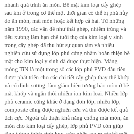
nhanh quá trình ăn mòn. Bề mặt kim loại cấy ghép
sau khi ở trong cơ thể một thời gian có thể bị phá hủy
do ăn mòn, mài mòn hoặc kết hợp cả hai. Từ những
năm 1990, các vấn đề như thải ghép, nhiễm trùng và
tiêu xương làm hạn chế tuổi thọ của kim loại y sinh
trong cấy ghép đã thu hút sự quan tâm và nhiều
nghiên cứu sử dụng lớp phủ cứng nhằm hoàn thiện bề
mặt cho kim loại y sinh đã được thực hiện. Màng
mỏng TiN là một trong số các lớp phủ PVD đầu tiên
được phát triển cho các chi tiết cấy ghép thay thế khớp
và cố định xương, làm giảm hiện tượng bào mòn ở bề
mặt khớp và ngăn thôi nhiễm ion kim loại. Nhiều lớp
phủ ceramic cứng khác ở dạng đơn lớp, nhiều lớp,
composite cũng được nghiên cứu và thu được kết quả
tích cực. Ngoài cải thiện khả năng chống mài mòn, ăn
mòn cho kim loại cấy ghép, lớp phủ PVD còn giúp
tăng tương thích sinh học, góp phần tạo ra các bề mặt