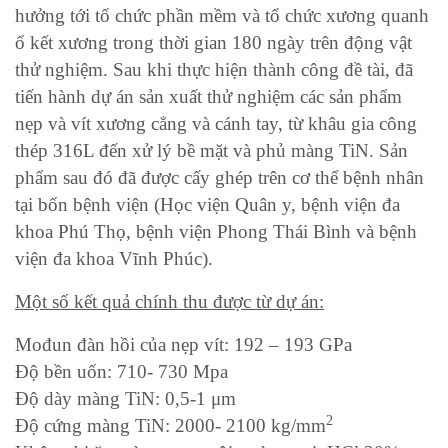
hưởng tới tổ chức phần mềm và tổ chức xương quanh
ổ kết xương trong thời gian 180 ngày trên động vật
thử nghiệm. Sau khi thực hiện thành công đề tài, đã
tiến hành dự án sản xuất thử nghiệm các sản phẩm
nẹp và vít xương cẳng và cánh tay, từ khâu gia công
thép 316L đến xử lý bề mặt và phủ màng TiN. Sản
phẩm sau đó đã được cấy ghép trên cơ thể bệnh nhân
tại bốn bệnh viện (Học viện Quân y, bệnh viện đa
khoa Phú Thọ, bệnh viện Phong Thái Bình và bệnh
viện đa khoa Vĩnh Phúc).
Một số kết quả chính thu được từ dự án:
Mođun đàn hồi của nẹp vít: 192 – 193 GPa
Độ bền uốn: 710- 730 Mpa
Độ dày màng TiN: 0,5-1 μm
2
Độ cứng màng TiN: 2000- 2100 kg/mm