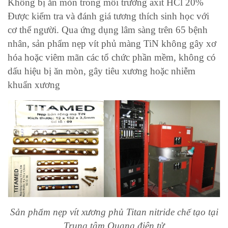
Không bị ăn mòn trong môi trường axit HCl 20%
Được kiểm tra và đánh giá tương thích sinh học với
cơ thể người. Qua ứng dụng lâm sàng trên 65 bệnh
nhân, sản phẩm nẹp vít phủ màng TiN không gây xơ
hóa hoặc viêm mãn các tổ chức phần mềm, không có
dấu hiệu bị ăn mòn, gây tiêu xương hoặc nhiễm
khuẩn xương
Sản phẩm nẹp vít xương phủ Titan nitride chế tạo tại
Trung tâm Quang điện tử