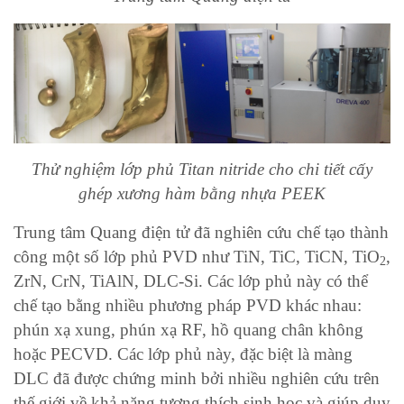
Thử nghiệm lớp phủ Titan nitride cho chi tiết cấy
ghép xương hàm bằng nhựa PEEK
Trung tâm Quang điện tử đã nghiên cứu chế tạo thành
công một số lớp phủ PVD như TiN, TiC, TiCN, TiO
,
2
ZrN, CrN, TiAlN, DLC-Si. Các lớp phủ này có thể
chế tạo bằng nhiều phương pháp PVD khác nhau:
phún xạ xung, phún xạ RF, hồ quang chân không
hoặc PECVD. Các lớp phủ này, đặc biệt là màng
DLC đã được chứng minh bởi nhiều nghiên cứu trên
thế giới về khả năng tương thích sinh học và giúp duy