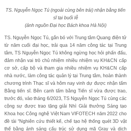
TS. Nguyễn Ngọc Tú (ngoài cùng bên trái) nhận bằng tiến
sĩ tại buổi lễ
(ảnh nguồn Đại học Bách khoa Hà Nội)
TS. Nguyễn Ngọc Tú, gắn bó với Trung tâm Quang điện tử
từ năm cuối đại học, trải qua 14 năm công tác tại Trung
tâm, TS Nguyễn Ngọc Tú không ngừng học hỏi phấn đấu,
đảm nhận vai trò chủ nhiệm nhiều nhiệm vụ KH&CN cấp
cơ sở, cấp bộ và tham gia nhiều nhiệm vụ KH&CN cấp
nhà nước, làm công tác quản lý tại Trung tâm, hoàn thành
chương trình Thạc sĩ và hôm nay vinh dự được nhận tấm
Bằng tiến sĩ. Bên cạnh tấm bằng Tiến sĩ vừa được trao,
trước đó, vào tháng 6/2023, TS Nguyễn Ngọc Tú cùng các
cộng sự được trao tặng giải Nhì Giải thưởng Sáng tạo
Khoa học Công nghệ Việt Nam VIFOTECH năm 2022 cho
đề tài “Nghiên cứu thiết kế, chế tạo hệ thống quét 3D vật
thể bằng ánh sáng cấu trúc sử dụng mã Gray và dịch