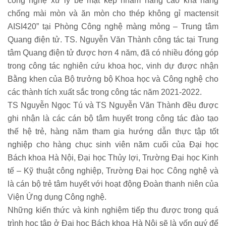
công nghệ xử lý bề mặt kép nhằm nâng cao khả năng
chống mài mòn và ăn mòn cho thép không gỉ mactensit
AISI420” tại Phòng Công nghệ màng mỏng – Trung tâm
Quang điện tử. TS. Nguyễn Văn Thành công tác tại Trung
tâm Quang điện tử được hơn 4 năm, đã có nhiều đóng góp
trong công tác nghiên cứu khoa học, vinh dự được nhận
Bằng khen của Bộ trưởng bộ Khoa học và Công nghệ cho
các thành tích xuất sắc trong công tác năm 2021-2022.
TS Nguyễn Ngọc Tú và TS Nguyễn Văn Thành đều được
ghi nhận là các cán bộ tâm huyết trong công tác đào tạo
thế hệ trẻ, hàng năm tham gia hướng dẫn thực tập tốt
nghiệp cho hàng chục sinh viên năm cuối của Đại học
Bách khoa Hà Nội, Đại học Thủy lợi, Trường Đại học Kinh
tế – Kỹ thuật công nghiệp, Trường Đại học Công nghệ và
là cán bộ trẻ tâm huyết với hoạt động Đoàn thanh niên của
Viện Ứng dụng Công nghệ.
Những kiến thức và kinh nghiệm tiếp thu được trong quá
trình học tập ở Đại học Bách khoa Hà Nội sẽ là vốn quý để