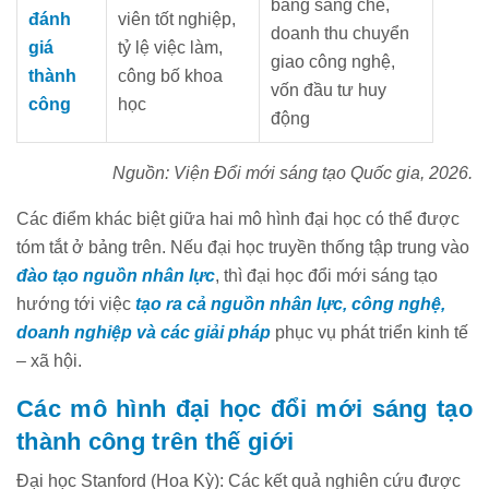
bằng sáng chế,
đánh
viên tốt nghiệp,
doanh thu chuyển
giá
tỷ lệ việc làm,
giao công nghệ,
thành
công bố khoa
vốn đầu tư huy
công
học
động
Nguồn: Viện Đổi mới sáng tạo Quốc gia, 2026.
Các điểm khác biệt giữa hai mô hình đại học có thể được
tóm tắt ở bảng trên. Nếu đại học truyền thống tập trung vào
đào tạo nguồn nhân lực
, thì đại học đổi mới sáng tạo
hướng tới việc
tạo ra cả nguồn nhân lực, công nghệ,
doanh nghiệp và các giải pháp
phục vụ phát triển kinh tế
– xã hội.
Các mô hình đại học đổi mới sáng tạo
thành công trên thế giới
Đại học Stanford (Hoa Kỳ): Các kết quả nghiên cứu được