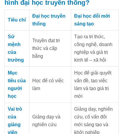
hình đại học truyền thống?
Đại học truyền
Đại học đổi mới
Tiêu chí
thống
sáng tạo
Sứ
Tạo ra tri thức,
Truyền đạt tri
mệnh
công nghệ, doanh
thức và cấp
của
nghiệp và giá trị
bằng
trường
kinh tế – xã hội
Mục
Học để giải quyết
tiêu của
Học để có việc
vấn đề, tạo việc
người
làm
làm và tạo giá trị
học
mới
Vai trò
Giảng dạy, nghiên
của
Giảng dạy và
cứu, cố vấn đổi
giảng
nghiên cứu
mới sáng tạo và
viên
khởi nghiệp