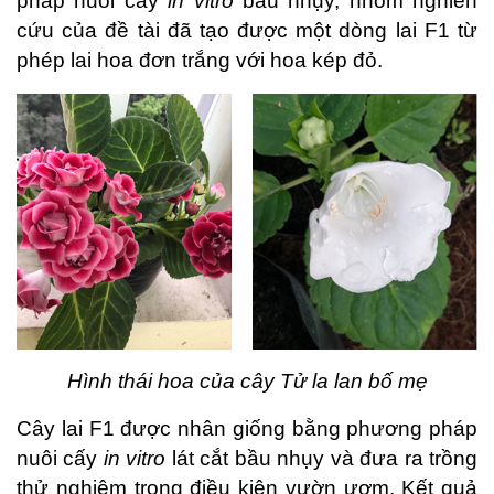
pháp nuôi cấy
in vitro
bầu nhụy, nhóm nghiên
cứu của đề tài đã tạo được một dòng lai F1 từ
phép lai hoa đơn trắng với hoa kép đỏ.
Hình thái hoa của cây Tử la lan bố mẹ
Cây lai F1 được nhân giống bằng phương pháp
nuôi cấy
in vitro
lát cắt bầu nhụy và đưa ra trồng
thử nghiệm trong điều kiện vườn ươm. Kết quả