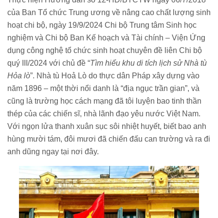
của Ban Tổ chức Trung ương về nâng cao chất lượng sinh
hoạt chi bộ, ngày 19/9/2024 Chi bộ Trung tâm Sinh học
nghiệm và Chi bộ Ban Kế hoạch và Tài chính – Viện Ứng
dụng công nghệ tổ chức sinh hoạt chuyên đề liên Chi bộ
quý III/2024 với chủ đề “
Tìm hiểu khu di tích lịch sử Nhà tù
Hỏa lò
”. Nhà tù Hoả Lò do thực dân Pháp xây dựng vào
năm 1896 – một thời nổi danh là “địa ngục trần gian”, và
cũng là trường học cách mạng đã tôi luyện bao tinh thần
thép của các chiến sĩ, nhà lãnh đạo yêu nước Việt Nam.
Với ngọn lửa thanh xuân sục sôi nhiệt huyết, biết bao anh
hùng mười tám, đôi mươi đã chiến đấu can trường và ra đi
anh dũng ngay tại nơi đây.