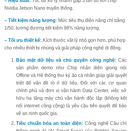
– Hiệu suất:
Tốc độ xử lý nhanh gấp 3 lần so với chip
Nvidia Jetson Nano truyền thống.
– Tiết kiệm năng lượng:
Mức tiêu thụ điện năng chỉ bằng
1/50, tương đương tiết kiệm 98% năng lượng.
– Tối ưu thiết kế:
Kích thước vật lý nhỏ gọn hơn, phù hợp
cho nhiều thiết bị nhúng và giải pháp công nghệ di động.
Bảo mật dữ liệu và chủ quyền công nghệ:
Các
sản phẩm demo như Chip nhận diện giọng nói
Offline và Hệ thống thư ký ảo cá nhân giúp giải quyết
triệt để vấn đề rò rỉ dữ liệu. Đối với các cơ quan
chính phủ và đơn vị vận hành Data Center, việc sở
hữu hạ tầng máy chủ vận hành độc lập (không kết
nối internet công cộng) là yêu cầu tiên quyết để bảo
vệ an ninh quốc gia.
Tiêu chuẩn hóa an toàn điện:
Công nghệ Cầu chì
thông minh AI (AI Smart Fuse) của Pebble Square