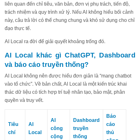
liên quan đến chỉ tiêu, văn bản, đơn vị phụ trách, tiến độ,
trách nhiệm và quy trình xử lý. Nếu AI không hiểu bối cảnh
này, câu trả lời có thể chung chung và khó sử dụng cho chỉ
đạo thực tế.
AI Local ra đời để giải quyết khoảng trống đó.
AI Local khác gì ChatGPT, Dashboard
và báo cáo truyền thống?
AI Local không nên được hiểu đơn giản là “mang chatbot
vào tổ chức”. Về bản chất, AI Local là một kiến trúc khai
thác dữ liệu có tích hợp trí tuệ nhân tạo, bảo mật, phân
quyền và truy vết.
Báo
AI
Dashboard
Tiêu
AI
cáo
công
truyền
chí
Local
thủ
cộng
thống