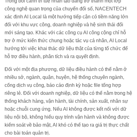
Trong bối cảnh trí tuệ nhân tạo đang trở thành một lớp
công nghệ quan trọng của chuyển đổi số, NACENTECH
xác định AI Local là một hướng tiếp cận có tiềm năng lớn
đối với khu vực công, doanh nghiệp và hệ sinh thái đổi
mới sáng tạo. Khác với các công cụ AI công cộng chỉ hỗ
trợ ở mức kiến thức chung hoặc tác vụ cá nhân, AI Local
hướng tới việc khai thác dữ liệu thật của từng tổ chức để
hỗ trợ điều hành, phân tích và ra quyết định.
Đối với một địa phương, dữ liệu điều hành có thể nằm ở
nhiều sở, ngành, quận, huyện, hệ thống chuyên ngành,
cổng dịch vụ công, báo cáo định kỳ hoặc file tổng hợp
riêng lẻ. Đối với doanh nghiệp, dữ liệu có thể nằm trong hệ
thống khách hàng, vận hành, tài chính, sản xuất, nhân sự
hoặc chuỗi cung ứng. Nếu AI không được kết nối với dữ
liệu nội bộ, không hiểu quy trình vận hành và không được
kiểm soát về bảo mật, AI khó có thể tạo ra giá trị thực chất
cho bài toán quản trị.