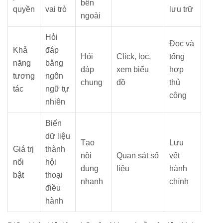
bên
quyền
vai trò
lưu trữ
ngoài
Hỏi
Đọc và
Khả
đáp
Hỏi
Click, lọc,
tổng
năng
bằng
đáp
xem biểu
hợp
tương
ngôn
chung
đồ
thủ
tác
ngữ tự
công
nhiên
Biến
dữ liệu
Tạo
Lưu
Giá trị
thành
nội
Quan sát số
vết
nổi
hội
dung
liệu
hành
bật
thoại
nhanh
chính
điều
hành