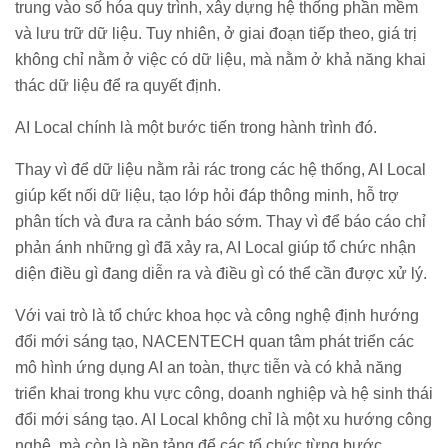
trung vào số hóa quy trình, xây dựng hệ thống phần mềm
và lưu trữ dữ liệu. Tuy nhiên, ở giai đoạn tiếp theo, giá trị
không chỉ nằm ở việc có dữ liệu, mà nằm ở khả năng khai
thác dữ liệu để ra quyết định.
AI Local chính là một bước tiến trong hành trình đó.
Thay vì để dữ liệu nằm rải rác trong các hệ thống, AI Local
giúp kết nối dữ liệu, tạo lớp hỏi đáp thông minh, hỗ trợ
phân tích và đưa ra cảnh báo sớm. Thay vì để báo cáo chỉ
phản ánh những gì đã xảy ra, AI Local giúp tổ chức nhận
diện điều gì đang diễn ra và điều gì có thể cần được xử lý.
Với vai trò là tổ chức khoa học và công nghệ định hướng
đổi mới sáng tạo, NACENTECH quan tâm phát triển các
mô hình ứng dụng AI an toàn, thực tiễn và có khả năng
triển khai trong khu vực công, doanh nghiệp và hệ sinh thái
đổi mới sáng tạo. AI Local không chỉ là một xu hướng công
nghệ, mà còn là nền tảng để các tổ chức từng bước