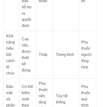
báo,
nhân
tin
hỗ trợ
ra
quyết
định
Khả
Cao
năng
Phụ
nếu
hiểu
thuộc
được
bối
Thấp
Trung bình
người
thiết
cảnh
tổng
kế
tổ
hợp
đúng
chức
Phụ
Bảo
Có thể
Phụ
thuộc
mật
kiểm
thuộc
nền
Tùy hệ
và
soát
quy
tảng
thống
phân
theo
trình