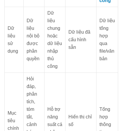
công
Dữ
Dữ
liệu
Dữ liệu
Dữ
liệu
chung
tổng
Dữ liệu đã
liệu
nội bộ
hoặc
hợp
cấu hình
sử
được
dữ liệu
qua
sẵn
dụng
phân
nhập
file/văn
quyền
thủ
bản
công
Hỏi
đáp,
phân
tích,
tóm
Hỗ trợ
Tổng
Mục
tắt,
năng
Hiển thị chỉ
hợp
tiêu
cảnh
suất cá
số
thông
chính