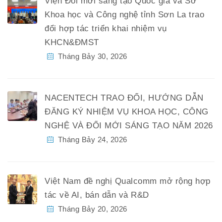
Viện Đổi mới sáng tạo Quốc gia và Sở
Khoa học và Công nghệ tỉnh Sơn La trao
đổi hợp tác triển khai nhiệm vụ
KHCN&ĐMST
Tháng Bảy 30, 2026
NACENTECH TRAO ĐỔI, HƯỚNG DẪN
ĐĂNG KÝ NHIỆM VỤ KHOA HỌC, CÔNG
NGHỆ VÀ ĐỔI MỚI SÁNG TẠO NĂM 2026
Tháng Bảy 24, 2026
Việt Nam đề nghị Qualcomm mở rộng hợp
tác về AI, bán dẫn và R&D
Tháng Bảy 20, 2026